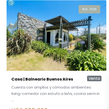
Ref. 1035
Ref. 590
Ref. 1136
Ref. 1137
Venta
Apartamento | Península
Apartamento reciclado, a solo 50 mts. del
puerto. Cuenta con 2 dormitorios y 2 baños, liv ...
U$S 178.000