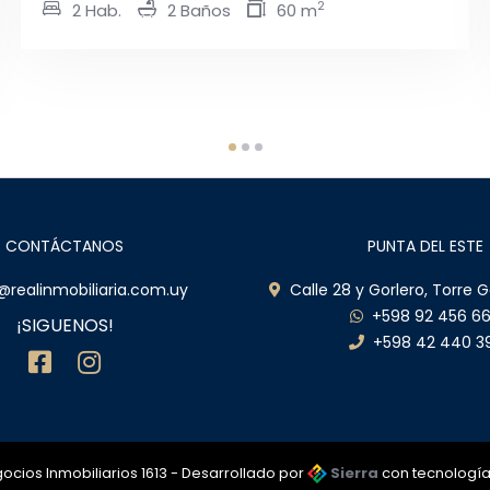
U$S 150.000
2 Hab.
1 Baños
CONTÁCTANOS
PUNTA DEL ESTE
realinmobiliaria.com.uy
Calle 28 y Gorlero, Torre G
+598 92 456 6
¡SIGUENOS!
+598 42 440 3
ocios Inmobiliarios 1613 - Desarrollado por
Sierra
con tecnologí