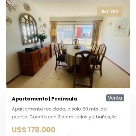
Ref. 1035
Ref. 590
Ref. 1136
Ref. 1137
Ref. 158
Venta
Apartamento | Maldonado
Título: Apartamento de 2 Dormitorios en
Maldonado Descripción: Descubra este acogedor
...