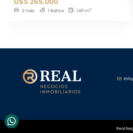
2
2 Hab.
2 Baños
60 m
info@
Real Neg