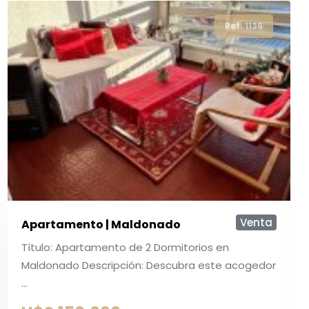
Ref. 590
Ref. 1136
Ref. 1137
Ref. 158
Venta
Terreno | Manantiales
Terreno de 404 m2 ubicado a 7 cuadras del mar .
U$S 175.000
2
404 m